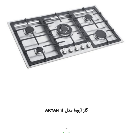
گاز آروما مدل ARYAN 11