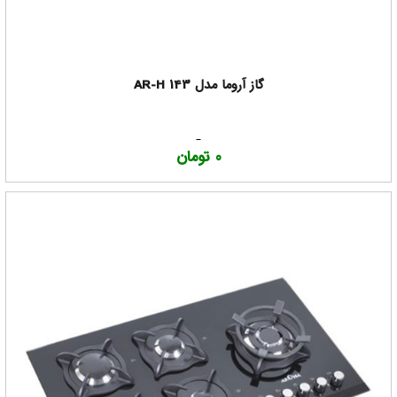
گاز آروما مدل AR-H 143
0 تومان