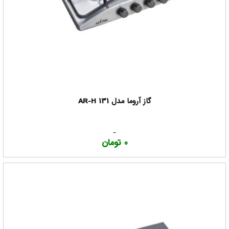
گاز آروما مدل AR-H 131
0 تومان