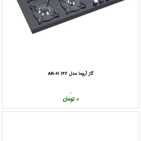
گاز آروما مدل AR-H 142
0 تومان