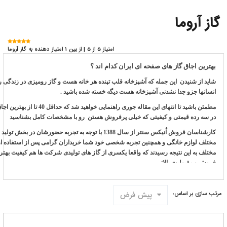
گاز آروما
امتیاز 5 از 5 | از بین 1 امتیاز دهنده به گاز آروما
بهترین اجاق گاز های صفحه ای ایران کدام اند ؟
شاید از شنیدن
این جمله که آشپزخانه قلب تپنده هر خانه هست و گاز رومیزی در زندگی ر
انسانها جزو جدا نشدنی آشپزخانه هست دیگه خسته شده باشید .
مطمئن باشید تا انتهای این مقاله جوری راهنمایی خواه
در سه رده قیمتی و کیفیتی که خیلی پرفروش هستن
رو با مشخصات کامل بشناسید
کارشناسان فروش اُنیکس سنتر از سال 1388 با توجه به تجربه حضورشان در 
مختلف لوازم خانگی و همچنین تجربه شخصی خود شما خریداران گرامی پس از استفاده ا
مختلف به این نتیجه رسیدند که واقعا یکسری از گاز های تولیدی شرکت ها هم کیفیت بهتر
فروش و مقبولیت بالاتر .
ما خیلی خلاصه و درست حسابی
اومدیم برای انتقال تجربمون
و صرفه جویی در وقت شما
اُنیکس سنتر ، این متن رو آماده کردیم چون میدونیم
انتخاب گاز صفحه ای
از بین این همه
پیش فرض
مرتب سازی بر اساس:
مختلف واقعا کار آسونی نیست.
خدایی اولش تکلیف خودتونو باید روشن کنید که میخواید برای گاز صفحه ای تو آشپزخونتون
کنید