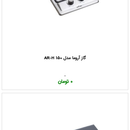
گاز آروما مدل AR-H 150
0 تومان