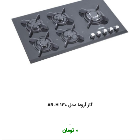
گاز آروما مدل AR-H 130
0 تومان