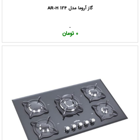
گاز آروما مدل AR-H 124
0 تومان