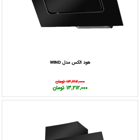
هود الکس مدل WIND
13,212,000 تومان
13,212,000 تومان