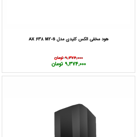
هود مخفی الکس کلیدی مدل AX 638 M2-S
9,374,000 تومان
9,374,000 تومان