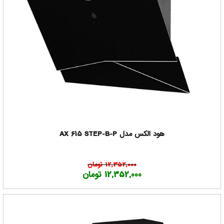
هود الکس مدل AX 615 STEP-B-P
12,352,000 تومان
12,352,000 تومان