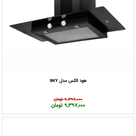
هود الکس مدل SKY
9,397,000 تومان
9,397,000 تومان