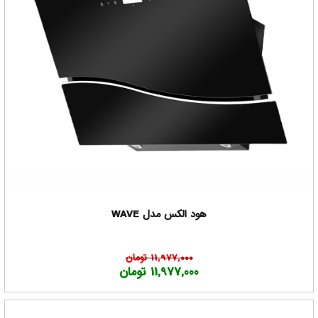
هود الکس مدل WAVE
11,977,000 تومان
11,977,000 تومان