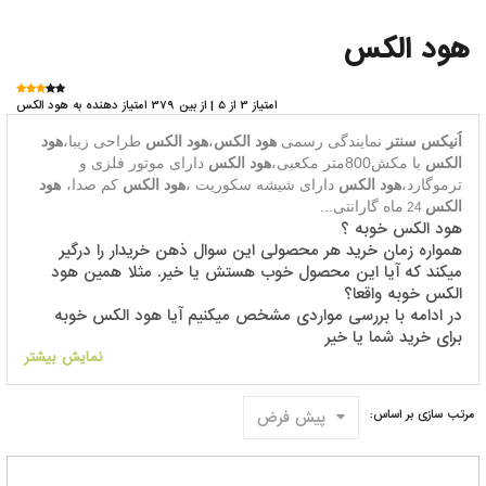
هود الکس
امتیاز 3 از 5 | از بین 379 امتیاز دهنده به هود الکس
اُنیکس سنتر
نمایندگی رسمی
هود الکس
،
هود الکس
طراحی زیبا،
هود
الکس
با مکش800متر مکعبی،
هود الکس
دارای موتور فلزی و
ترموگارد،
هود الکس
دارای شیشه سکوریت ،
هود الکس
کم
صدا،
هود
الکس
ماه گارانتی
...
24
هود الکس خوبه ؟
همواره زمان خرید هر محصولی این سوال ذهن خریدار را درگیر
میکند که آیا این محصول خوب هستش یا خیر. مثلا همین هود
الکس خوبه واقعا؟
در ادامه با بررسی مواردی مشخص میکنیم آیا هود الکس خوبه
برای خرید شما یا خیر
با توجه به اینکه خوب بودن یک محصول از دید هر خریدار متفاوت
نمایش بیشتر
است ، مثلا برای برخی قیمت هود الکس ملاک خوب بودن هود
الکس هستش
پیش فرض
مرتب سازی بر اساس:
برای برخی دیگر میزان کیفیت هود الکس ملاک خوب بودن هود
الکس هستش
پس جواب اینکه هود الکس خوب هستش یا نه را نمیشه به همه