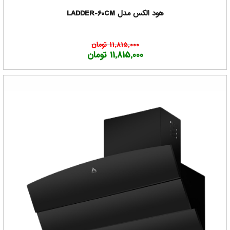
هود الکس مدل LADDER-60CM
11,815,000 تومان
11,815,000 تومان