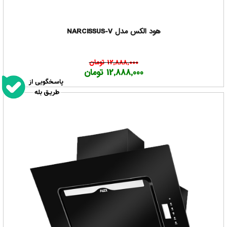
هود الکس مدل NARCISSUS-V
12,888,000 تومان
12,888,000 تومان