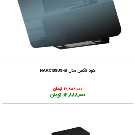
هود الکس مدل NARCISSUS-B
12,888,000 تومان
12,888,000 تومان