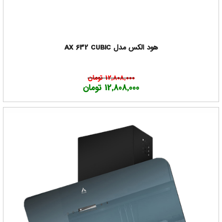
هود الکس مدل AX 632 CUBIC
12,808,000 تومان
12,808,000 تومان