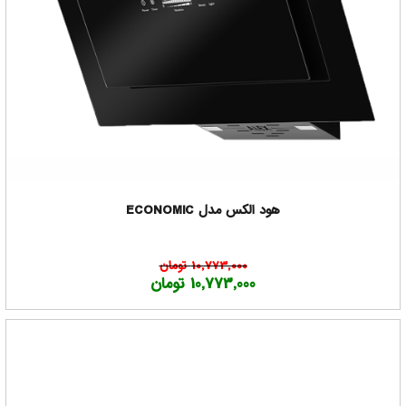
هود الکس مدل ECONOMIC
10,773,000 تومان
10,773,000 تومان