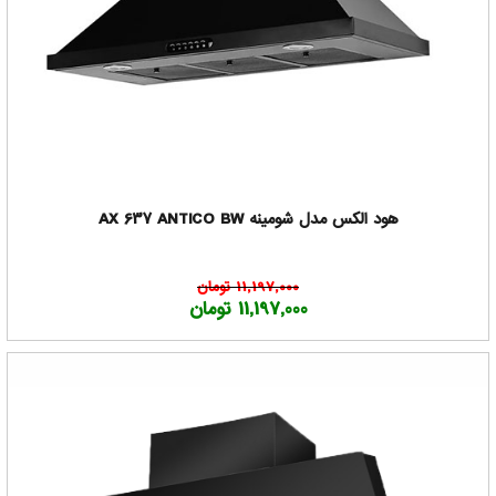
هود الکس مدل شومینه AX 637 ANTICO BW
11,197,000 تومان
11,197,000 تومان