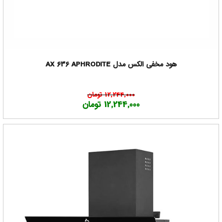
هود مخفی الکس مدل AX 636 APHRODITE
12,244,000 تومان
12,244,000 تومان