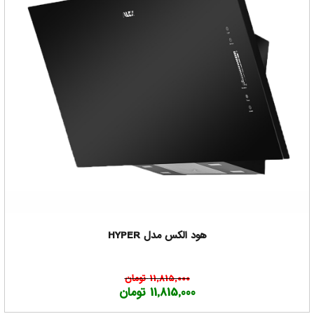
هود الکس مدل HYPER
11,815,000 تومان
11,815,000 تومان