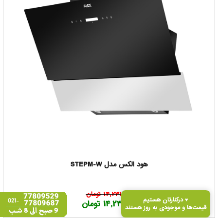
هود الکس مدل STEPM-W
14,231,000 تومان
درکنارتان هستیم ♥
14,231,000 تومان
قیمت‌ها و موجودی به‌ روز هستند