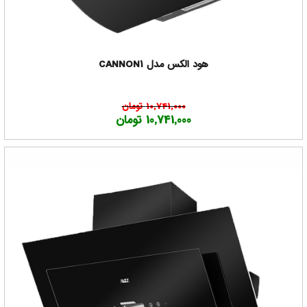
هود الکس مدل CANNON1
10,741,000 تومان
10,741,000 تومان