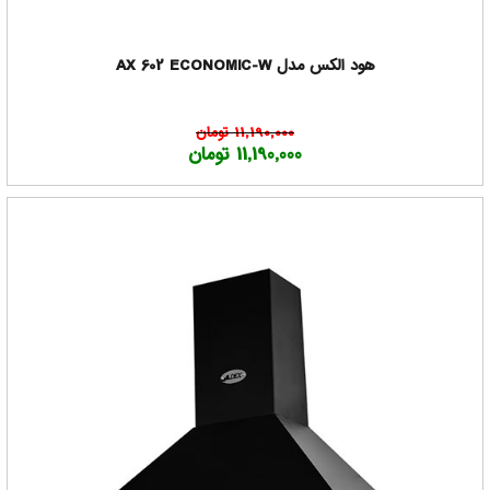
هود الکس مدل AX 602 ECONOMIC-W
11,190,000 تومان
11,190,000 تومان