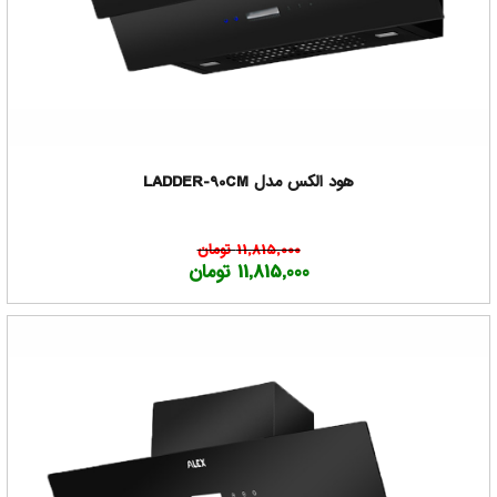
هود الکس مدل LADDER-90CM
11,815,000 تومان
11,815,000 تومان