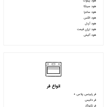
هود پیلوت
هود سیتکا
هود سانترا
هود الکس
هود آردل
هود ارزان قیمت
هود آلیش
انواع فر
فر رابیتس پلاس +
فر داتیس
فر تکنوگاز