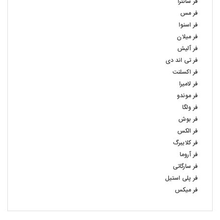
فر سانترا
فر مس
فر اسنوا
فر میلان
فر آلیش
فر تی اند دی
فر اکسلنت
فر لامیرا
فر موندو
فر ولگا
فر بوش
فر الکس
فر کلایبرگ
فر آروما
فر سارگاتی
فر پلی استیل
فر میکس