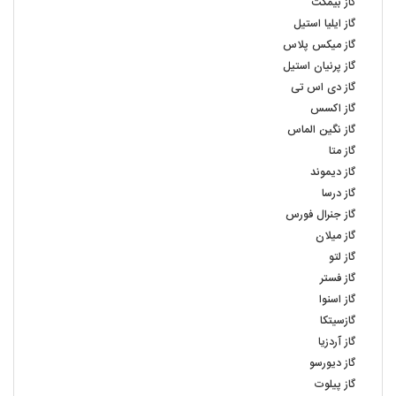
گاز بیمکث
گاز ایلیا استیل
گاز میکس پلاس
گاز پرنیان استیل
گاز دی اس تی
گاز اکسس
گاز نگین الماس
گاز متا
گاز دیموند
گاز درسا
گاز جنرال فورس
گاز میلان
گاز لتو
گاز فستر
گاز اسنوا
گازسیتکا
گاز آردزیا
گاز دیورسو
گاز پیلوت