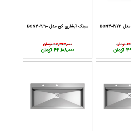
BCN302
سینک آبشاری کن مدل BCN302/90
مان
47,313,000 تومان
مان
42,108,000 تومان