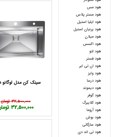
هود تکنوگاز
هود مس
هود مستر پلاس
هود ایلیا استیل
هود پرنیان استیل
هود میلان
هود اکسس
هود لتو
هود فستر
هود ان تی ایر
هود وایز
هود درسا
سینک کن مدل لوگانو 70cm
هود دیموند
هود گوفر
32,500,000 تومان
هود کلایبرگ
32,500,000 تومان
هود آروما
هود بوش
هود سارگاتی
هود تی اند دی