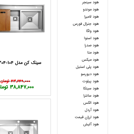
هود سینجر
هود موندو
هود لامیرا
هود جنرال فورس
هود ولگا
هود اسنوا
هود صدرا
هود متا
هود میکس
سینک کن مدل BCN304-104
هود پلی استیل
هود دیورسو
43,649,000 تومان
هود پیلوت
38,847,000 تومان
هود سیتکا
هود سانترا
هود الکس
هود آردل
هود ارزان قیمت
هود آلیش