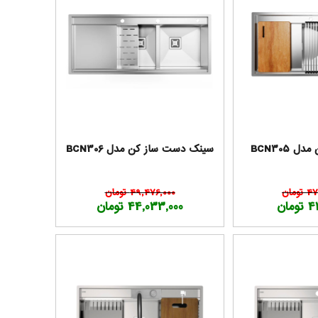
BCN305
سینک دست ساز کن مدل BCN306
مان
49,476,000 تومان
مان
44,033,000 تومان