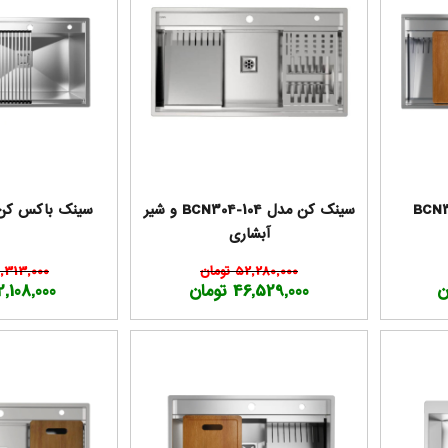
سینک کن مدل BCN304-104 و شیر
سینک باکس کن مدل 
آبشاری
52,280,000 تومان
47,313,000 تو
46,529,000 تومان
42,108,000 تو