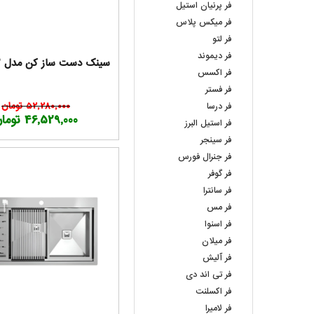
فر پرنیان استیل
فر میکس پلاس
فر لتو
فر دیموند
سینک دست ساز کن مدل BCN 202
فر اکسس
فر فستر
52,280,000 تومان
فر درسا
46,529,000 تومان
فر استیل البرز
فر سینجر
فر جنرال فورس
فر گوفر
فر سانترا
فر مس
فر اسنوا
فر میلان
فر آلیش
فر تی اند دی
فر اکسلنت
فر لامیرا