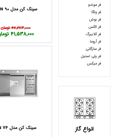
فر موندو
سینک کن مدل BCN 90
فر ولگا
فر بوش
فر الکس
46,673,000 تومان
41,538,000 تومان
فر کلایبرگ
فر آروما
فر سارگاتی
فر پلی استیل
فر میکس
سینک کن مدل CN 74
انواع گاز