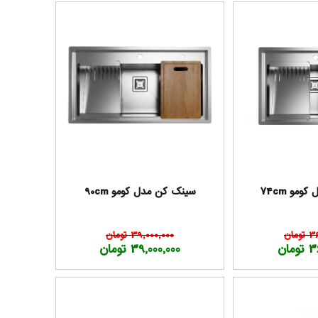
مو 74cm
سینک کن مدل کومو 90cm
مان
39,000,000 تومان
مان
39,000,000 تومان