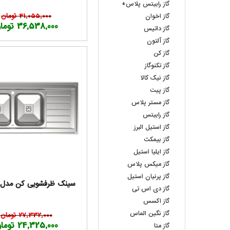
گاز رابیتس پلاس+
41,055,000 تومان
گاز اخوان
36,538,000 تومان
گاز داتیس
گاز آلتون
گاز کن
گاز تکنوگاز
گاز نیک کالا
گاز پیت
گاز مستر پلاس
گاز رابیتس
گاز استیل البرز
گاز بیمکث
گاز ایلیا استیل
گاز میکس پلاس
گاز پرنیان استیل
سینک ظرفشویی کن مدل 9102 S
گاز دی اس تی
گاز اکسس
گاز نگین الماس
27,332,000 تومان
24,325,000 تومان
گاز متا