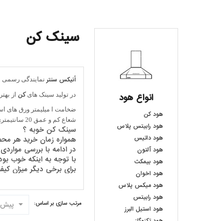
سینک کن
اُنیکس سنتر
نمایندگی رسمی س
در تولید سینک های
کن
از بهترین استیل 302 مات، نیمه مات و براق
انواع هود
ضخامت ا میلیمتر ورق های اس
هود کن
شعاع کم و عمق 20 سانتیمتری لگن، تصویری چشم نواز به آشپزخانه شما میدهد و هارمونی مناسبی با سایرلوازم آشپزخانه گروه کن ایجاد میکند.
هود رابیتس پلاس
سینک کن خوبه ؟
هود داتیس
همواره زمان خرید هر محص
در ادامه با بررسی موارد
هود آلتون
با توجه به اینکه خوب ب
هود بیمکث
برای برخی دیگر میزان 
هود اخوان
پس جواب اینکه سینک کن
هود میکس پلاس
باید بر اساس نیاز و هدف
هود رابیتس
کارشناسان فروشگاه انیکس 
پیش 
مرتب سازی بر اساس:
برای اطمینان از این که س
هود استیل البرز