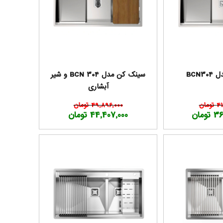
BCN
سینک کن مدل BCN 304 و شیر
آبشاری
مان
49,896,000 تومان
مان
44,407,000 تومان