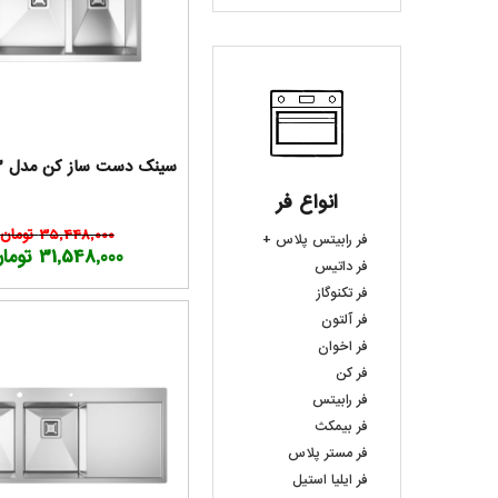
سینک دست ساز کن مدل BCN 303
انواع فر
35,448,000 تومان
فر رابیتس پلاس +
31,548,000 تومان
فر داتیس
فر تکنوگاز
فر آلتون
فر اخوان
فر کن
فر رابیتس
فر بیمکث
فر مستر پلاس
فر ایلیا استیل