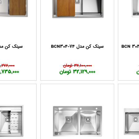
سینک کن مدل BCN304-74
سینک کن مدل 304
36,100,000 تومان
41,276,000 تو
32,129,000 تومان
36,735,000 تو