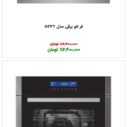
فر لتو برقی مدل O24T
116,400,000 تومان
116,400,000 تومان