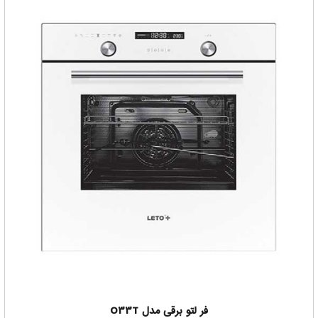
نیازهای مشتریان خود، دارای خدمات پس از فروش و بهترین
تکنسین های نصب برای احترام به مشتریان +LETO است.
افتخارات
عضو رسمی سازمان جهانی WIPO
عضو رسمی پروتکل مادرید
برگزیده برتر حوزه خدمات پس از فروش سال 1395
لتو معتقد است که "ما همیشه در حال ارائه انواع نوآوری و امنیت
کامل به مشتریانمان هستیم"
فر لتو خوبه ؟
همواره زمان خرید هر محصولی این سوال ذهن خریدار را درگیر
میکند که آیا این محصول خوب هستش یا خیر. مثلا همین فر لتو
خوبه واقعا؟
در ادامه با بررسی مواردی مشخص میکنیم آیا فر لتو خوبه برای
خرید شما یا خیر
با توجه به اینکه خوب بودن یک محصول از دید هر خریدار متفاوت
است ، مثلا برای برخی قیمت فر لتو ملاک خوب بودن فر لتو
هستش
برای برخی دیگر میزان کیفیت فر لتو ملاک خوب بودن فر لتو
هستش
پس جواب اینکه فر لتو خوب هستش یا نه را نمیشه به همه یکسان
پاسخ داد
باید بر اساس نیاز و هدفی که خریدار دارد به ایشان گفته شود این
فر لتو برقی مدل O33T
محصول خوب هستش یا خیر