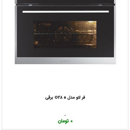
فر لتو مدل O28 s برقی
0 تومان