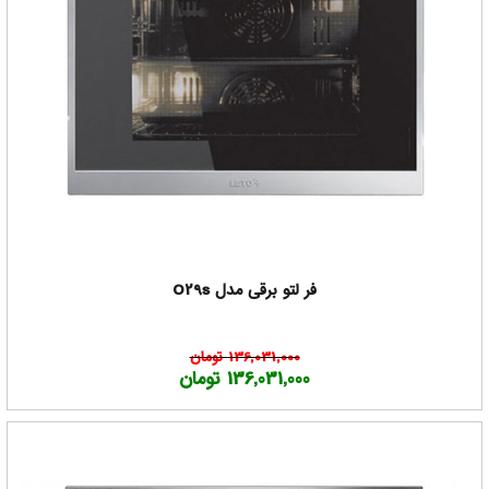
فر لتو برقی مدل O29s
136,031,000 تومان
136,031,000 تومان