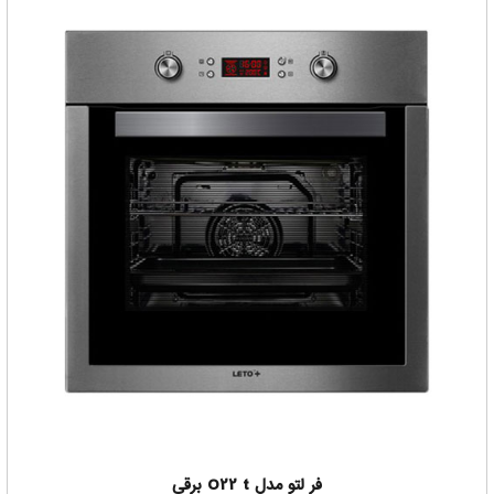
فر لتو مدل O22 t برقی