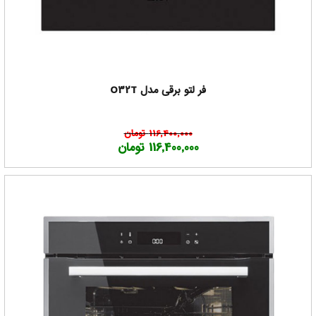
فر لتو برقی مدل O32T
116,400,000 تومان
116,400,000 تومان