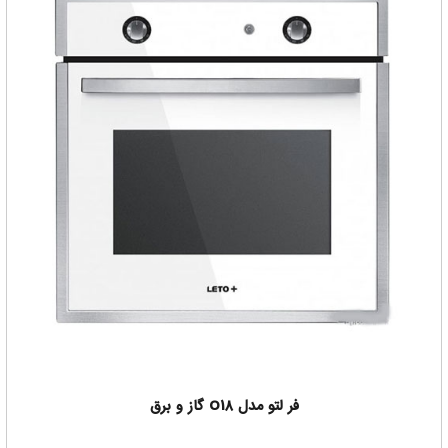
فر لتو مدل O18 گاز و برق