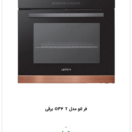
فر لتو مدل O34 T برقی