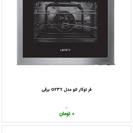
فر توکار لتو مدل O23T برقی
0 تومان