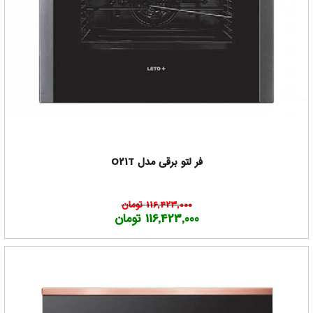
فر لتو برقی مدل O21T
116,423,000 تومان
116,423,000 تومان