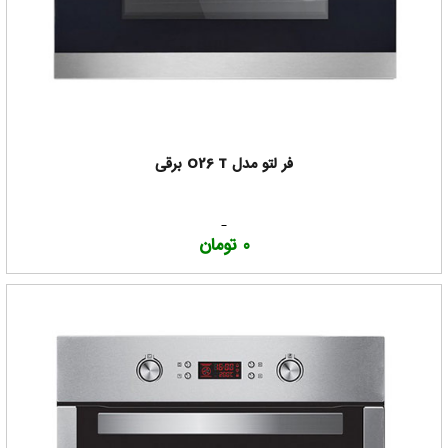
فر لتو مدل O26 T برقی
0 تومان