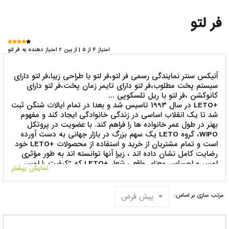
فر لتو
امتیاز 4 از 5 | از بین 2 امتیاز دهنده به فر لتو
اُنیکس سنتر نمایندگی رسمی فر لتو،فر لتو با طراحی زیبا،فر لتو دارای
سیستم پخت مطلوب،فر لتو دارای تایمر زمان پخت،فر لتو دارای
کانوکشن ،فر لتو با ریل تلسکوپی ...
+LETO در سال 1993 تاسیس شد و بعدا در تمام ایالات شنگن ثبت
شد تا یک انقلاب اساسی در زندگی خانوادگی ایجاد کند و مفهوم
بهتر در طول عمر خانواده ها را فراهم کند. با عضویت در پروتکل
WIPO، گروه LETO یک سهم بزرگ در بازار جهانی به دست آورده
است و تمام مشتریان از خرید و استفاده از محصولات +LETO خود
رضایت کامل نشان داده اند ، زیرا آنها توانسته اند به طور مؤثری
لمس و احساس معنای واقعی شعار +LETO که "کیفیت را لمس
نمایش بیشتر
کنید" را تحقق بخشند. محصولات ما در ایتالیا، ترکیه و چین تولید
می شود، با استفاده از تکنیک های پیشرفته، فن آوری های معروف
و مواد رول با کیفیت بالا تحت نظارت عالی کارشناسان برجسته، که
پیش فرض
مرتب سازی بر اساس:
به شرکت اجازه می دهد تا محصولات کاربردی، عملی و ظریف را
برای تامین نیازهای مختلف مشتریان با ارائه طیف وسیعی از
محصولات ، تولید کند. LETO GROUP ، برای برآورده ساختن