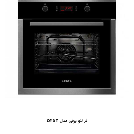
فر لتو برقی مدل O25T