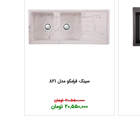
سینک فرامکو مدل 821
20,550,000 تومان
20,550,000 تومان