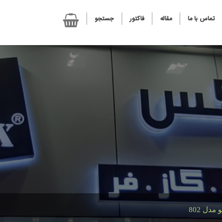
تماس با ما
مقاله
فاکتور
جستجو
دل 802