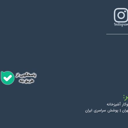
:
کار آشپزخانه