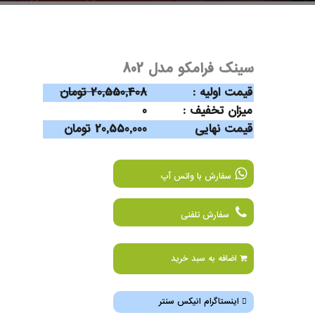
سینک فرامکو مدل 802
قیمت اولیه :
20,550,408 تومان
میزان تخفیف :
0
قیمت نهایی
20,550,000 تومان
سفارش با واتس آپ
سفارش تلفنی
اضافه به سبد خرید
اینستاگرام انیکس سنتر