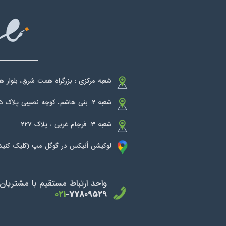
شعبه مرکزی : بزرگراه همت شرق، بلوار هنگا
شعبه 2: بنی هاشم، کوچه نصیبی پلاک 75
شعبه 3: فرجام غربی ، پلاک 227
لوکیشن اُنیکس در گوگل مپ (کلیک کنید
واحد ارتباط مستقیم با مشتریان
021
-77809529