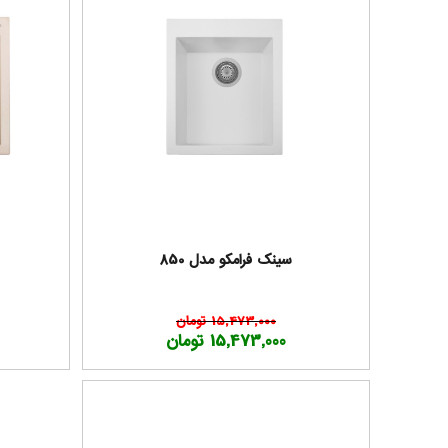
سینک فرامکو مدل 850
15,473,000 تومان
15,473,000 تومان