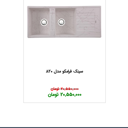
سینک فرامکو مدل 820
20,550,000 تومان
20,550,000 تومان